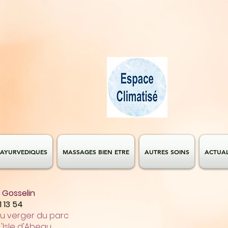
AYURVEDIQUES
MASSAGES BIEN ETRE
AUTRES SOINS
ACTUAL
e Gosselin
1 13 54
 du verger du parc
'Isle d'Abeau