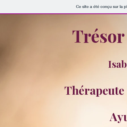
Ce site a été conçu sur la p
Trésor
Isab
Thérapeute 
Ay