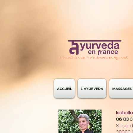
ACCUEIL
L AYURVEDA
MASSAGES 
Isabell
​06 83 3
3, rue
38080 L